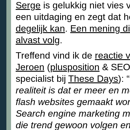
Serge
is gelukkig niet vies 
een uitdaging en zegt dat 
degelijk kan
.
Een mening di
alvast volg
.
Treffend vind ik de
reactie 
Jeroen
(
plusposition
& SEO
specialist bij
These Days
): “
realiteit is dat er meer en 
flash websites gemaakt wo
Search engine marketing m
die trend gewoon volgen en